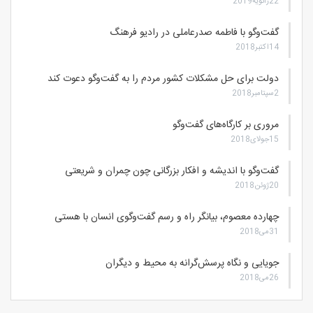
22ژانویه2019
گفت‌وگو با فاطمه صدرعاملی در رادیو فرهنگ
14اکتبر2018
دولت برای حل مشکلات کشور مردم را به گفت‌وگو دعوت کند
2سپتامبر2018
مروری بر کارگاه‌های گفت‌وگو
15جولای2018
گفت‌وگو با اندیشه‌ و افکار بزرگانی چون چمران و شریعتی
20ژوئن2018
چهارده معصوم، بیانگر راه و رسم گفت‌وگوی انسان با هستی
31می2018
جویایی و نگاه پرسش‌گرانه به محیط و دیگران
26می2018