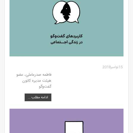
15نوامبر2018
فاطمه صدرعاملی، عضو
هیئت مدیره کانون‌
گفت‌وگو
ادامه مطلب ...